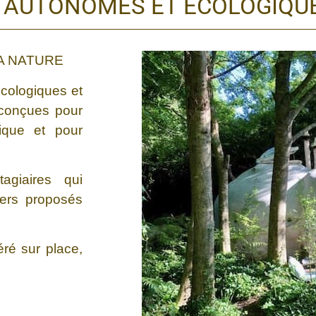
 AUTONOMES ET ÉCOLOGIQU
A NATURE
cologiques et
 conçues pour
ique et pour
agiaires qui
iers proposés
éré sur place,