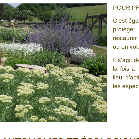
POUR PR
C’est éga
protéger 
restaure
ou en voie
Il s’agit
la fois à
lieu d’ac
les espè