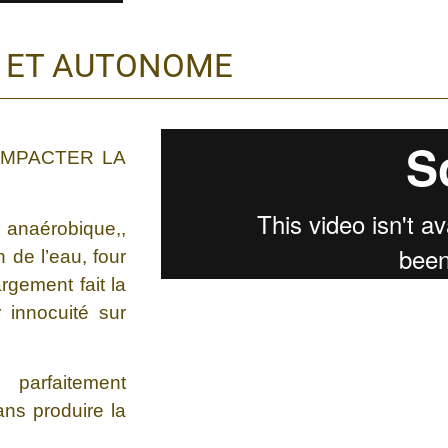
E ET AUTONOME
IMPACTER LA
 anaérobique,,
n de l’eau, four
argement fait la
r innocuité sur
 parfaitement
ans produire la