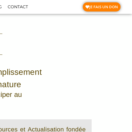
JE FAIS UN DON
G
CONTACT
omplissement
nature
ciper au
urces et Actualisation fondée