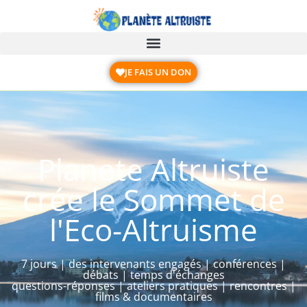
JE FAIS UN DON
Planete Altruiste
crée le Sommet de
l'Eco-Altruisme
7 jours | des intervenants engagés | conférences |
débats | temps d'échanges
questions-réponses | ateliers pratiques | rencontres |
films & documentaires